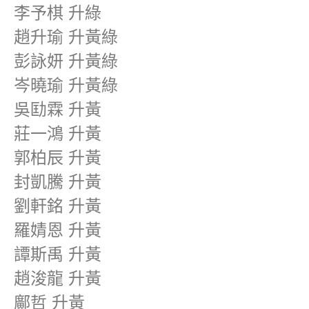
李予棋 升綠
趙升瑜 升黃綠
彭詠妍 升黃綠
岑曉瑜 升黃綠
吳劻霖 升黃
莊一鴻 升黃
郭柏辰 升黃
封凱騰 升黃
劉軒銘 升黃
羅婧恩 升黃
譚斯禹 升黃
趙浚龍 升黃
鄺哲 升黃