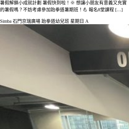
暑假解鎖小成就計劃 暑假快到啦！🌞 想讓小朋友有意義又充實
的暑假嗎？不妨考慮參加跆拳道暑期班！💪 報名8堂課程 […]
Simba 石門京瑞廣場 跆拳道幼兒班 星期日 A