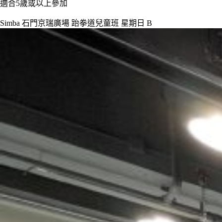
適合5歲或以上參加
Simba 石門京瑞廣場 跆拳道兒童班 星期日 B