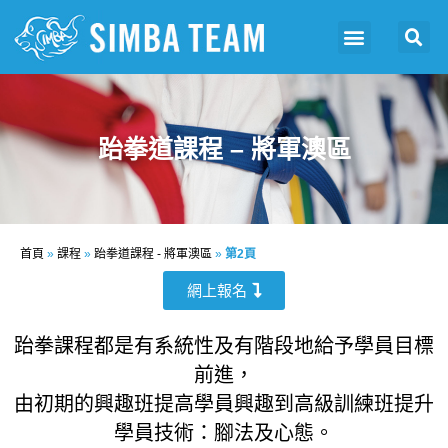
跆拳道課程 – 將軍澳區
首頁
»
課程
»
跆拳道課程 - 將軍澳區
»
第2頁
網上報名
跆拳課程都是有系統性及有階段地給予學員目標
前進，
由初期的興趣班提高學員興趣到高級訓練班提升
學員技術：腳法及心態。