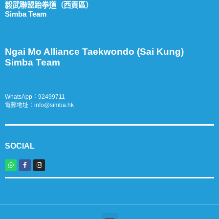
毅武聯盟跆拳道（西貢區）
Simba Team
Ngai Mo Alliance Taekwondo (Sai Kung)
Simba Team
WhatsApp：
9
2499711
電郵地址：
info@simba.hk
SOCIAL