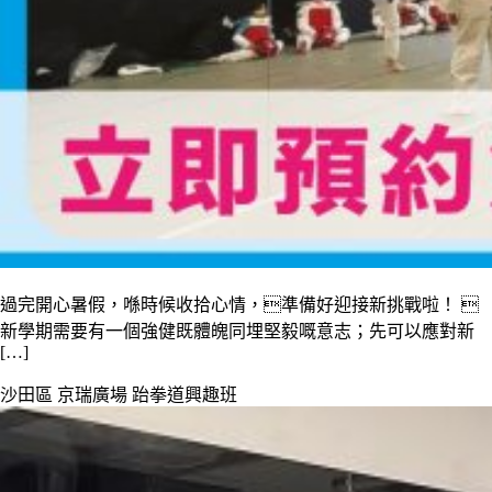
過完開心暑假，喺時候收拾心情，準備好迎接新挑戰啦！ 
新學期需要有一個強健既體魄同埋堅毅嘅意志；先可以應對新
[…]
沙田區 京瑞廣場 跆拳道興趣班