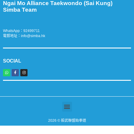
Ngai Mo Alliance Taekwondo (Sai Kung)
Simba Team
WhatsApp：
9
2499711
電郵地址：
info@simba.hk
SOCIAL
2026 © 毅武聯盟跆拳道