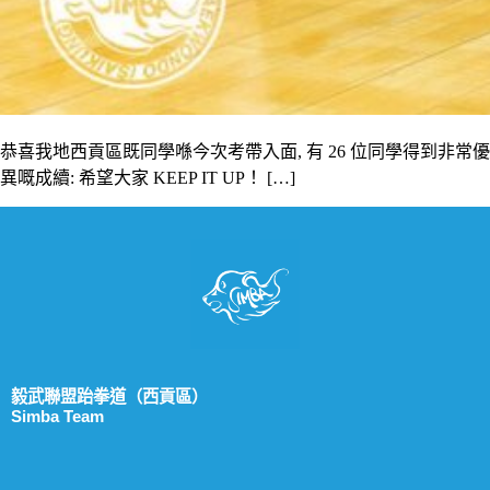
恭喜我地西貢區既同學喺今次考帶入面, 有 26 位同學得到非常優
異嘅成續: 希望大家 KEEP IT UP！ […]
毅武聯盟跆拳道（西貢區）
Simba Team