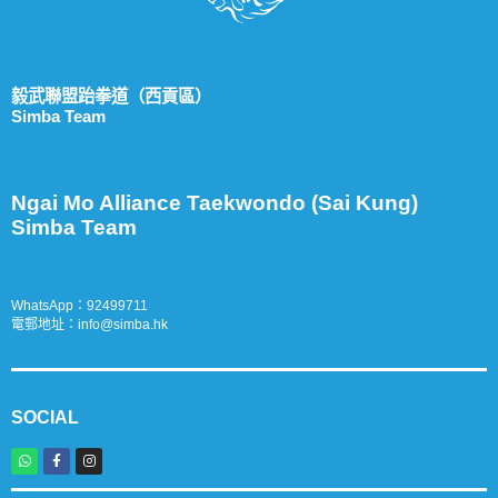
毅武聯盟跆拳道（西貢區）
Simba Team
Ngai Mo Alliance Taekwondo (Sai Kung)
Simba Team
WhatsApp：
9
2499711
電郵地址：
info@simba.hk
SOCIAL